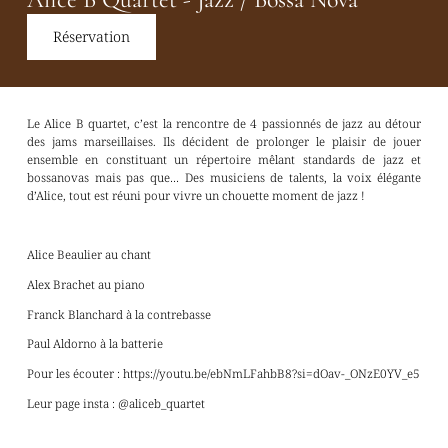
Réservation
Le Alice B quartet, c’est la rencontre de 4 passionnés de jazz au détour
des jams marseillaises. Ils décident de prolonger le plaisir de jouer
ensemble en constituant un répertoire mêlant standards de jazz et
bossanovas mais pas que… Des musiciens de talents, la voix élégante
d’Alice, tout est réuni pour vivre un chouette moment de jazz !
Alice Beaulier au chant
Alex Brachet au piano
Franck Blanchard à la contrebasse
Paul Aldorno à la batterie
Pour les écouter : https://youtu.be/ebNmLFahbB8?si=dOav-_ONzE0YV_e5
Leur page insta : @aliceb_quartet