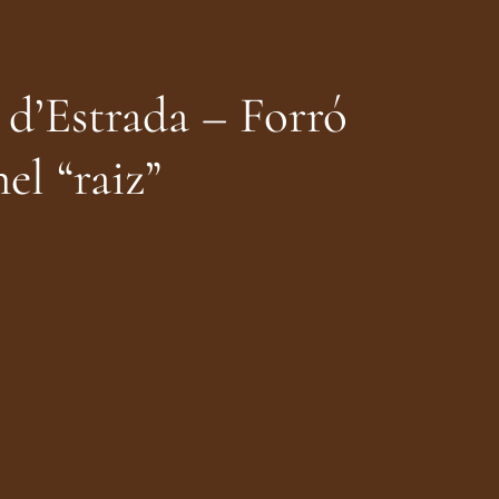
d’Estrada – Forró
el “raiz”