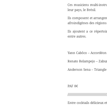
Ces musiciens multi-instr
leur pays, le Brésil.
Ils composent et arrangent
afroindigènes des région
Ils ajoutent a ce réperto
entre autres.
Yann Cabôco – Accordéon 
Renato Relampejo – Zabum
Anderson Sena – Triangle 
PAF 8€
/////////////////////////////////////////
Entre cocktails délicieux e