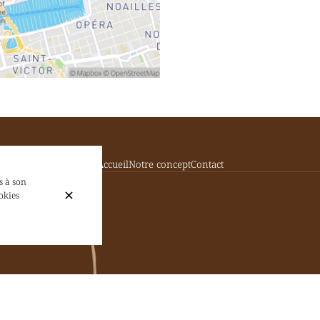
Accueil
Notre concept
Contact
s à son
okies