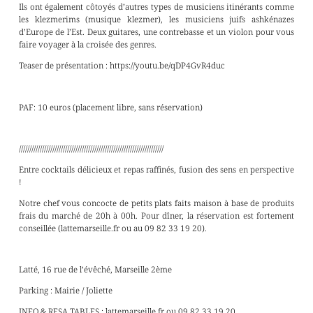
Ils ont également côtoyés d’autres types de musiciens itinérants comme
les klezmerims (musique klezmer), les musiciens juifs ashkénazes
d’Europe de l’Est. Deux guitares, une contrebasse et un violon pour vous
faire voyager à la croisée des genres.
Teaser de présentation : https://youtu.be/qDP4GvR4duc
PAF: 10 euros (placement libre, sans réservation)
/////////////////////////////////////////////////////////////////////
Entre cocktails délicieux et repas raffinés, fusion des sens en perspective
!
Notre chef vous concocte de petits plats faits maison à base de produits
frais du marché de 20h à 00h. Pour dîner, la réservation est fortement
conseillée (lattemarseille.fr ou au 09 82 33 19 20).
Latté, 16 rue de l’évêché, Marseille 2ème
Parking : Mairie / Joliette
INFO & RESA TABLES : lattemarseille.fr ou 09 82 33 19 20