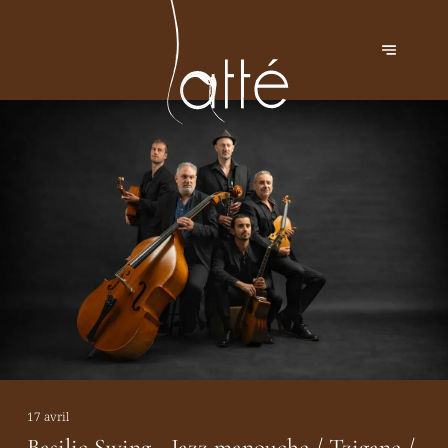
17 avril
Basilic Swing - Jazz manouche / Tzigane /