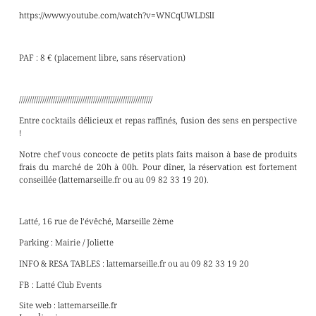
https://www.youtube.com/watch?v=WNCqUWLDSlI
PAF : 8 € (placement libre, sans réservation)
///////////////////////////////////////////////////////////////
Entre cocktails délicieux et repas raffinés, fusion des sens en perspective
!
Notre chef vous concocte de petits plats faits maison à base de produits
frais du marché de 20h à 00h. Pour dîner, la réservation est fortement
conseillée (lattemarseille.fr ou au 09 82 33 19 20).
Latté, 16 rue de l’évêché, Marseille 2ème
Parking : Mairie / Joliette
INFO & RESA TABLES : lattemarseille.fr ou au 09 82 33 19 20
FB : Latté Club Events
Site web : lattemarseille.fr