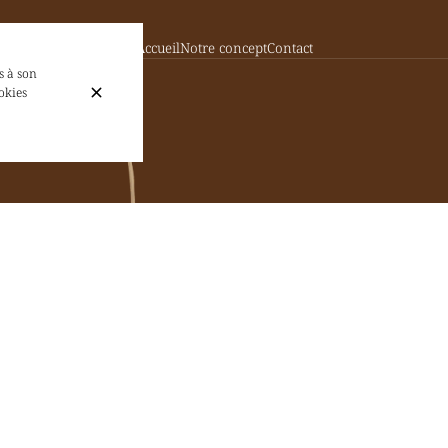
Accueil
Notre concept
Contact
s à son
okies
16 Rue de l'Évêché, 13002 Marseille
+33 9 82 33 19 20
Fermé
- Ouvre à 19:30