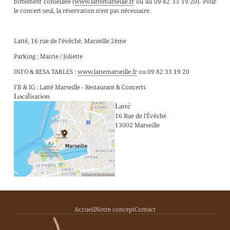
fortement conseillée (
www.lattemarseille.fr
ou au 09 82 33 19 20). Pour
le concert seul, la réservation n'est pas nécessaire.
Latté, 16 rue de l’évêché, Marseille 2ème
Parking : Mairie / Joliette
INFO & RESA TABLES :
www.lattemarseille.fr
ou 09 82 33 19 20
FB & IG : Latté Marseille - Restaurant & Concerts
Localisation
Latté
16 Rue de l'Évêché
13002 Marseille
Accueil
Notre concept
Contact