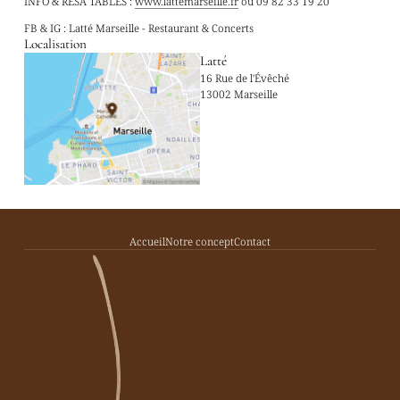
INFO & RESA TABLES :
www.lattemarseille.fr
ou 09 82 33 19 20
FB & IG : Latté Marseille - Restaurant & Concerts
Localisation
Latté
16 Rue de l'Évêché
13002 Marseille
Accueil
Notre concept
Contact