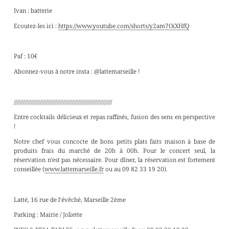
Ivan : batterie
Ecoutez-les ici :
https://www.youtube.com/shorts/y2am7OiXHfQ
Paf : 10€
Abonnez-vous à notre insta : @lattemarseille !
////////////////////////////////////////////////////////////////
Entre cocktails délicieux et repas raffinés, fusion des sens en perspective
!
Notre chef vous concocte de bons petits plats faits maison à base de
produits frais du marché de 20h à 00h. Pour le concert seul, la
réservation n'est pas nécessaire. Pour dîner, la réservation est fortement
conseillée (
www.lattemarseille.fr
ou au 09 82 33 19 20).
Latté, 16 rue de l’évêché, Marseille 2ème
Parking : Mairie / Joliette