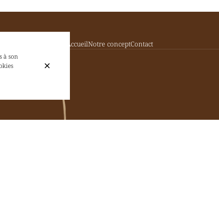
Accueil
Notre concept
Contact
s à son
okies
16 Rue de l'Évêché, 13002 Marseille
+33 9 82 33 19 20