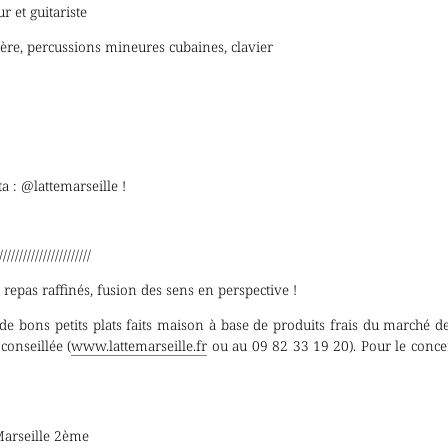
r et guitariste
sière, percussions mineures cubaines, clavier
 : @lattemarseille !
///////////////////////
t repas raffinés, fusion des sens en perspective !
de bons petits plats faits maison à base de produits frais du marché de
conseillée (
www.lattemarseille.fr
ou au 09 82 33 19 20). Pour le concert
 Marseille 2ème