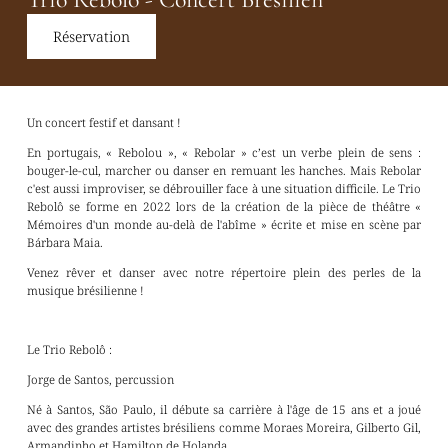
Réservation
Un concert festif et dansant !
En portugais, « Rebolou », « Rebolar » c’est un verbe plein de sens :
bouger-le-cul, marcher ou danser en remuant les hanches. Mais Rebolar
c'est aussi improviser, se débrouiller face à une situation difficile. Le Trio
Rebolô se forme en 2022 lors de la création de la pièce de théâtre «
Mémoires d'un monde au-delà de l'abîme » écrite et mise en scène par
Bárbara Maia.
Venez rêver et danser avec notre répertoire plein des perles de la
musique brésilienne !
Le Trio Rebolô :
Jorge de Santos, percussion
Né à Santos, São Paulo, il débute sa carrière à l'âge de 15 ans et a joué
avec des grandes artistes brésiliens comme Moraes Moreira, Gilberto Gil,
Armandinho et Hamilton de Holanda.