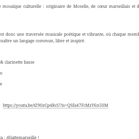
ble mosaïque culturelle : originaire de Moselle, de cœur marseillais et 
.
t donc une traversée musicale poétique et vibrante, où chaque membre
 naître un langage commun, libre et inspiré.
 & clarinette basse
no
ie
be
https://youtu.be/tZ90zCp4RcU?is=QSfa47FcMzY6n50M
 : @lattemarseille !