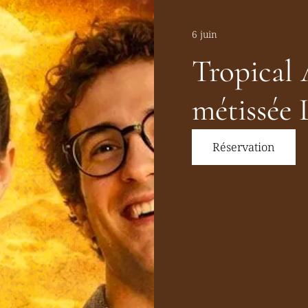
6 juin
Tropical 
métissée 
Réservation