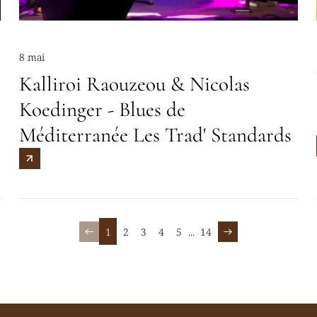
8 mai
Kalliroi Raouzeou & Nicolas
Koedinger - Blues de
Méditerranée Les Trad' Standards
1
2
3
4
5
...
14