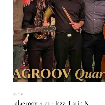
30 mai
Jalagroov 4tet - Jazz, Latin &